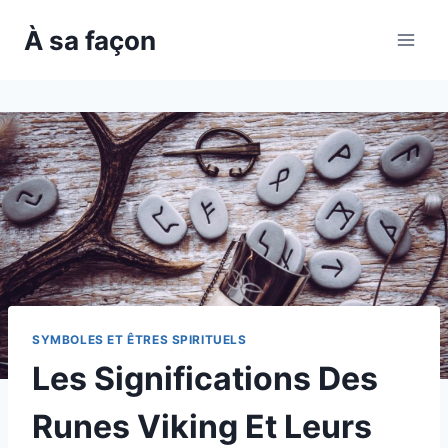
Skip
À sa façon
to
content
SYMBOLES ET ÊTRES SPIRITUELS
Les Significations Des
Runes Viking Et Leurs