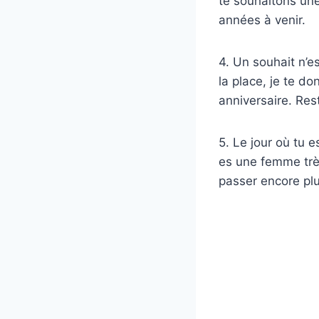
te souhaitons une
années à venir.
4. Un souhait n’e
la place, je te d
anniversaire. Rest
5. Le jour où tu 
es une femme très 
passer encore pl