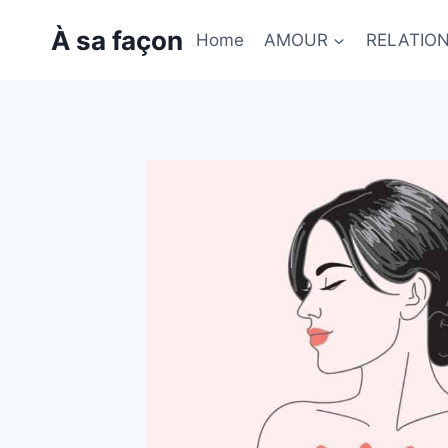
Skip
À sa façon
to
Home
AMOUR
RELATIO
content