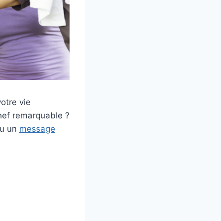
otre vie
chef remarquable ?
ou un
message