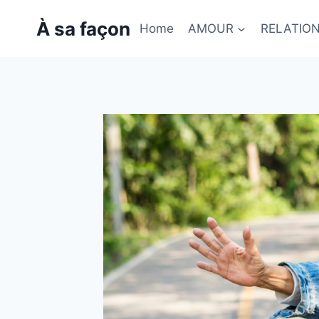
Skip
À sa façon
to
Home
AMOUR
RELATIO
content