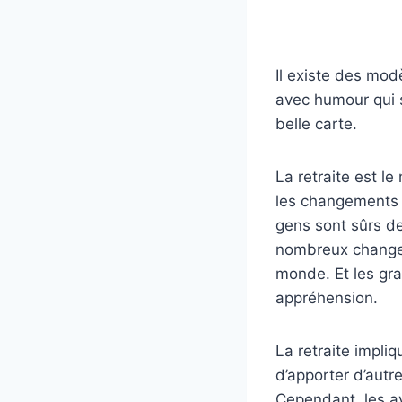
Il existe des mod
avec humour qui s
belle carte.
La retraite est l
les changements d
gens sont sûrs de
nombreux changeme
monde. Et les gr
appréhension.
La retraite impli
d’apporter d’aut
Cependant, les a