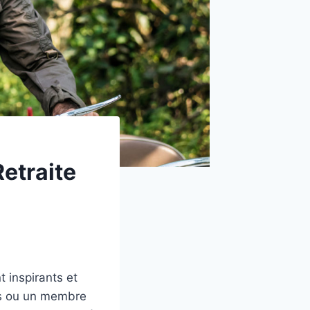
etraite
t inspirants et
mis ou un membre