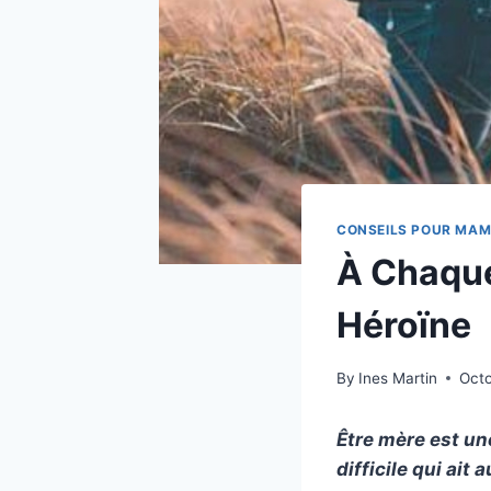
CONSEILS POUR MA
À Chaque
Héroïne
By
Ines Martin
Octo
Être mère est une
difficile qui ait