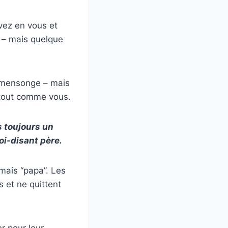
vez en vous et
 – mais quelque
e mensonge – mais
 tout comme vous.
s toujours un
oi-disant père.
amais “papa”. Les
s et ne quittent
r pour leur