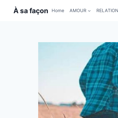
Skip
À sa façon
to
Home
AMOUR
RELATIO
content