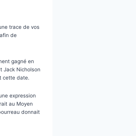
 une trace de vos
 afin de
nement gagné en
et Jack Nicholson
t cette date.
t une expression
rait au Moyen
bourreau donnait