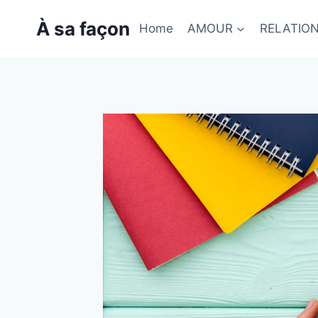
Skip
À sa façon
to
Home
AMOUR
RELATIO
content