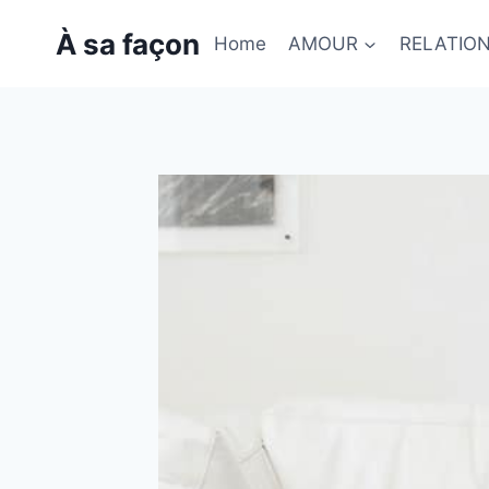
Skip
À sa façon
to
Home
AMOUR
RELATIO
content