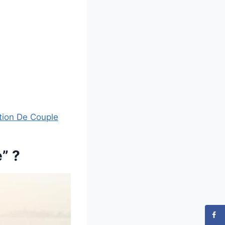
tion De Couple
e” ?