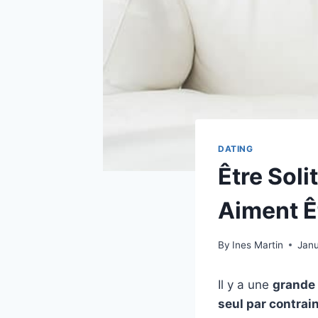
DATING
Être Soli
Aiment Ê
By
Ines Martin
Janu
Il y a une
grande 
seul par contrai