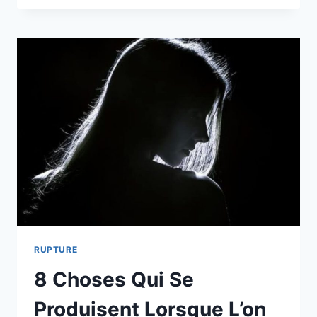
ME
DIT
DE
LE
LÂCHER
MAIS
MON
CŒUR
N’ÉCOUTE
PAS
RUPTURE
8 Choses Qui Se
Produisent Lorsque L’on