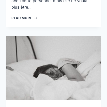
avec cette personne, mais elle ne voulait
plus être…
7
READ MORE
MANIÈRES
DE
LUI
FAIRE
REGRETTER
DE
VOUS
AVOIR
LARGUÉ