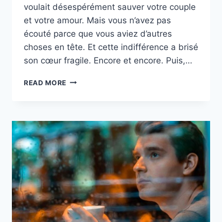
voulait désespérément sauver votre couple
et votre amour. Mais vous n’avez pas
écouté parce que vous aviez d’autres
choses en tête. Et cette indifférence a brisé
son cœur fragile. Encore et encore. Puis,…
10
READ MORE
SACRÉES
BONNES
RAISONS
POUR
LESQUELLES
ELLE
L’A
ENFIN
QUITTÉ