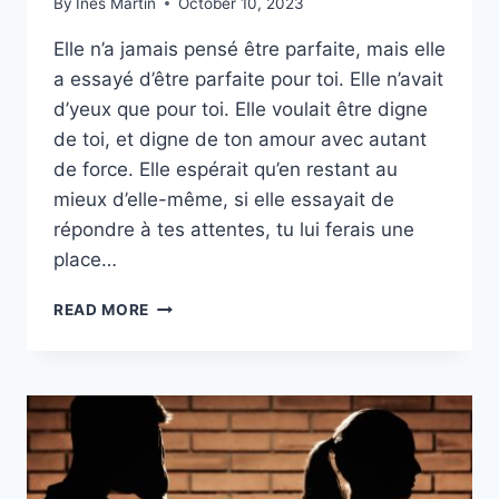
By
Ines Martin
October 10, 2023
Elle n’a jamais pensé être parfaite, mais elle
a essayé d’être parfaite pour toi. Elle n’avait
d’yeux que pour toi. Elle voulait être digne
de toi, et digne de ton amour avec autant
de force. Elle espérait qu’en restant au
mieux d’elle-même, si elle essayait de
répondre à tes attentes, tu lui ferais une
place…
ELLE
READ MORE
VOULAIT
RESTER,
MAIS
C’EST
TOI
QUI
L’AS
REPOUSSÉE