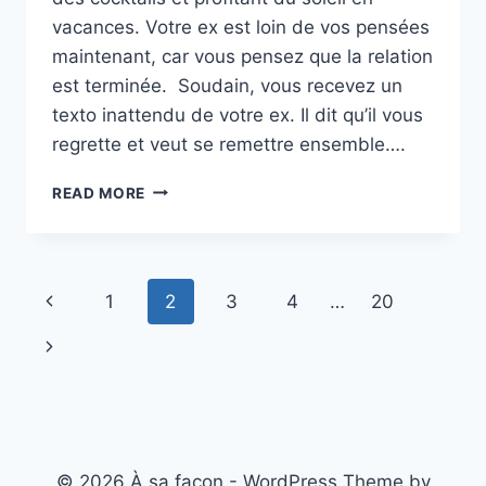
vacances. Votre ex est loin de vos pensées
maintenant, car vous pensez que la relation
est terminée. Soudain, vous recevez un
texto inattendu de votre ex. Il dit qu’il vous
regrette et veut se remettre ensemble….
VOICI
READ MORE
POURQUOI
LA
PLUPART
DES
Page
Previous
1
2
3
4
…
20
HOMMES
METTENT
navigation
Page
Next
8
SEMAINES
Page
À
VOUS
REGRETTER
APRÈS
© 2026 À sa façon - WordPress Theme by
UNE