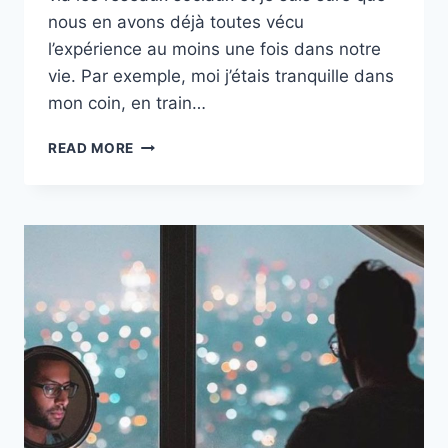
nous en avons déjà toutes vécu
l’expérience au moins une fois dans notre
vie. Par exemple, moi j’étais tranquille dans
mon coin, en train…
POURQUOI
READ MORE
DIABLE
MON
EX
ME
RECONTACTE
PUIS
M’IGNORE
APRÈS
?