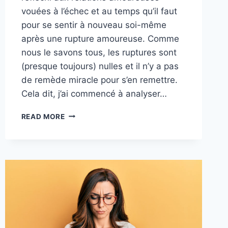
vouées à l’échec et au temps qu’il faut
pour se sentir à nouveau soi-même
après une rupture amoureuse. Comme
nous le savons tous, les ruptures sont
(presque toujours) nulles et il n’y a pas
de remède miracle pour s’en remettre.
Cela dit, j’ai commencé à analyser…
21
READ MORE
JOURS
POUR
OUBLIER
SON
EX
:
LA
PREUVE
QUE
ÇA