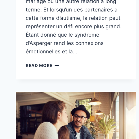
mariage ou une autre relation à long
terme. Et lorsqu’un des partenaires a
cette forme d’autisme, la relation peut
représenter un défi encore plus grand.
Étant donné que le syndrome
d’Asperger rend les connexions
émotionnelles et la…
LA
READ MORE
RUPTURE
AMOUREUSE
AVEC
UN
ASPERGER
EST-
ELLE
COMPLIQUÉE
?