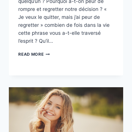
quelqu’un ? Pourquoi a-t-on peur de
rompre et regretter notre décision ? «
Je veux le quitter, mais j’ai peur de
regretter » combien de fois dans la vie
cette phrase vous a-t-elle traversé
l’esprit ? Qu’il…
JE
READ MORE
VEUX
LE
QUITTER,
MAIS
J’AI
PEUR
DE
REGRETTER…