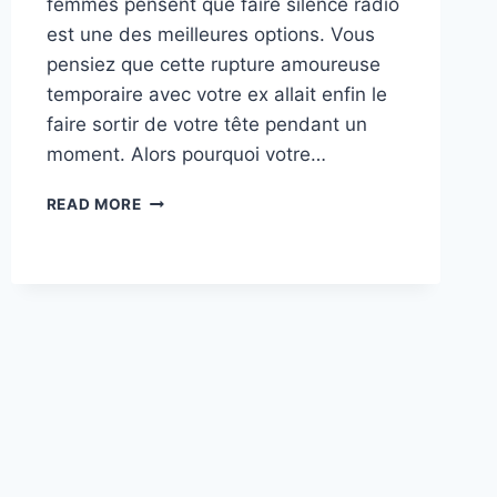
femmes pensent que faire silence radio
est une des meilleures options. Vous
pensiez que cette rupture amoureuse
temporaire avec votre ex allait enfin le
faire sortir de votre tête pendant un
moment. Alors pourquoi votre…
BLOQUER
READ MORE
SON
EX
POUR
LE
FAIRE
RÉAGIR
:
EST-
CE
UNE
BONNE
CHOSE