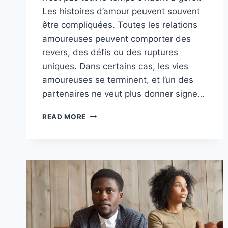
Les histoires d’amour peuvent souvent
être compliquées. Toutes les relations
amoureuses peuvent comporter des
revers, des défis ou des ruptures
uniques. Dans certains cas, les vies
amoureuses se terminent, et l’un des
partenaires ne veut plus donner signe…
EST-
READ MORE
CE
NORMAL
DE
NE
PLUS
DONNER
SIGNE
DE
VIE
À