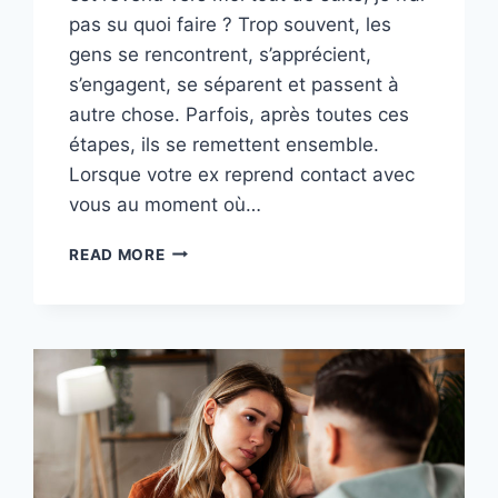
pas su quoi faire ? Trop souvent, les
gens se rencontrent, s’apprécient,
s’engagent, se séparent et passent à
autre chose. Parfois, après toutes ces
étapes, ils se remettent ensemble.
Lorsque votre ex reprend contact avec
vous au moment où…
J’AI
READ MORE
COUPÉ
LES
PONTS,
MAIS
IL
EST
REVENU
VERS
MOI
TOUT