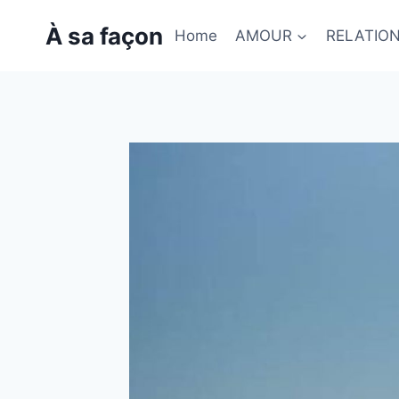
Skip
À sa façon
to
Home
AMOUR
RELATIO
content