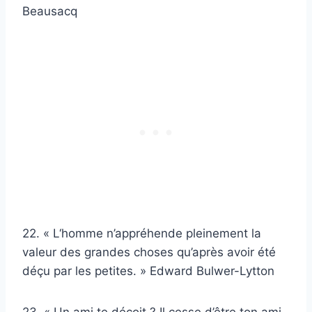
Beausacq
22. « L‘homme n’appréhende pleinement la
valeur des grandes choses qu’après avoir été
déçu par les petites. » Edward Bulwer-Lytton
23. « Un ami te déçoit ? Il cesse d’être ton ami.