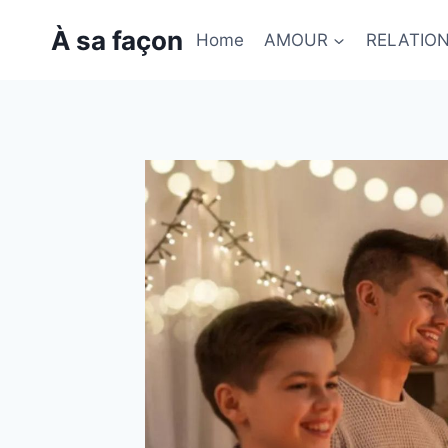
Skip
À sa façon
to
Home
AMOUR
RELATIO
content