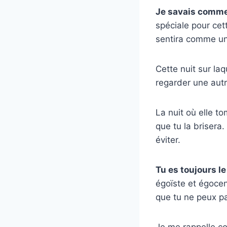
Je savais comment
spéciale pour cett
sentira comme un
Cette nuit sur laq
regarder une aut
La nuit où elle t
que tu la brisera.
éviter.
Tu es toujours l
égoïste et égocen
que tu ne peux pas
Je me rappelle c