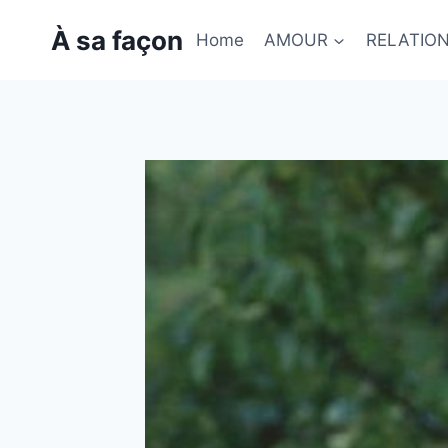
Skip
À sa façon
to
Home
AMOUR
RELATIO
content