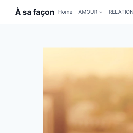
Skip
À sa façon
to
Home
AMOUR
RELATIO
content