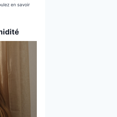
oulez en savoir
midité