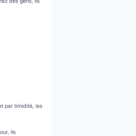
nez des gens, ils
 par timidité, les
ur, ils