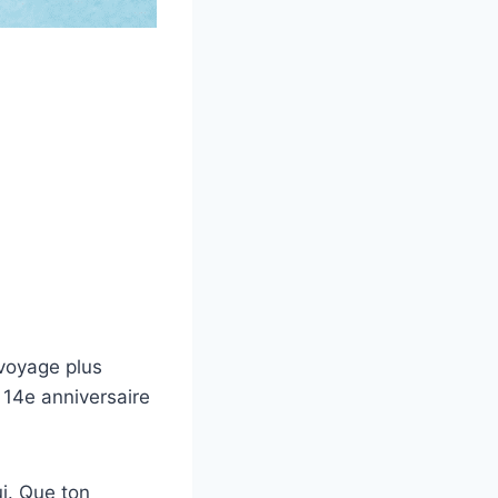
 voyage plus
 14e anniversaire
ui. Que ton