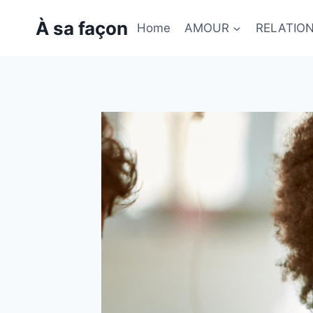
Skip
À sa façon
to
Home
AMOUR
RELATIO
content