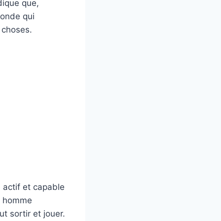
ndique que,
onde qui
s choses.
e actif et capable
un homme
t sortir et jouer.