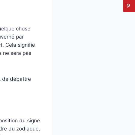
quelque chose
uverné par
. Cela signifie
e ne sera pas
t de débattre
position du signe
dre du zodiaque,