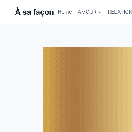
Skip
À sa façon
to
Home
AMOUR
RELATIO
content