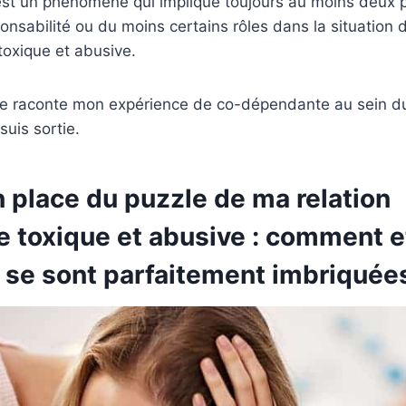
est un phénomène qui implique toujours au moins deux 
onsabilité ou du moins certains rôles dans la situation 
 toxique et abusive.
, je raconte mon expérience de co-dépendante au sein d
uis sortie.
 place du puzzle de ma relation
 toxique et abusive : comment e
s se sont parfaitement imbriquée