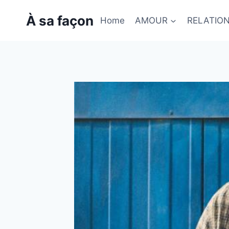
Skip
À sa façon
to
Home
AMOUR
RELATIO
content