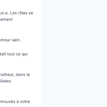
un.e. Les rôles se
ssement
amour sain.
ait tout ce qui
malheur, dans la
liales
trouvés à notre