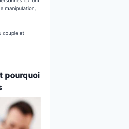
personnes qui ont
de manipulation,
u couple et
t pourquoi
s