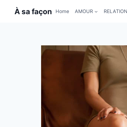
Skip
À sa façon
to
Home
AMOUR
RELATIO
content