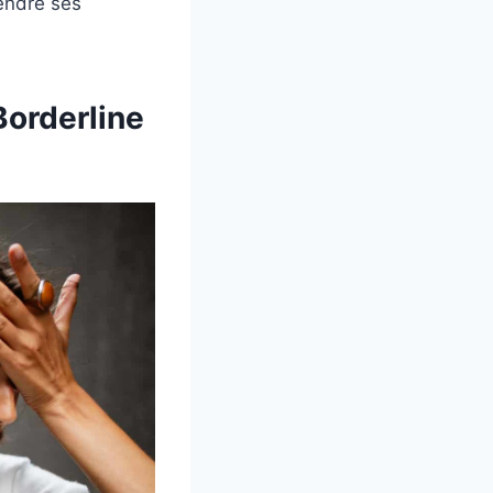
endre ses
Borderline