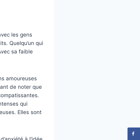
 avec les gens
its. Quelqu’un qui
vec sa faible
ions amoureuses
tant de noter que
 compatissantes.
intenses qui
euses. Elles sont
d’anxiété à l’idée