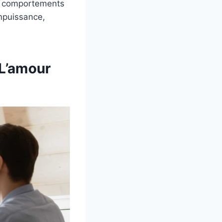
les comportements
impuissance,
 L’amour