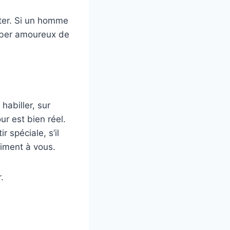
cter. Si un homme
omber amoureux de
abiller, sur
ur est bien réel.
r spéciale, s’il
aiment à vous.
.