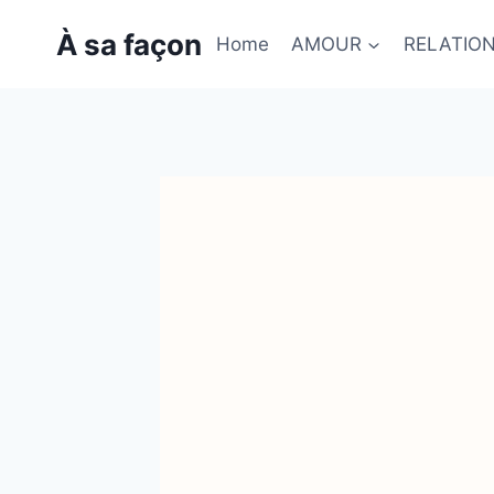
Skip
À sa façon
to
Home
AMOUR
RELATIO
content