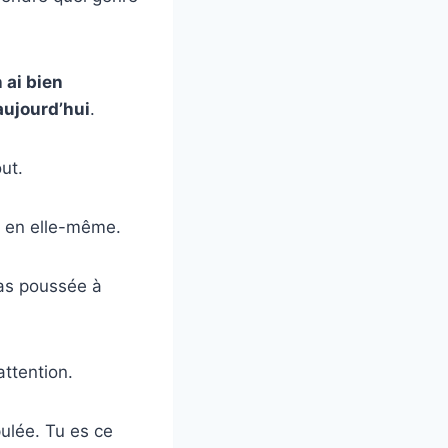
 ai bien
 aujourd’hui
.
ut.
re en elle-même.
’as poussée à
attention.
pulée. Tu es ce