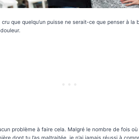
s cru que quelqu’un puisse ne serait-ce que penser à la b
 douleur.
ucun problème à faire cela. Malgré le nombre de fois où 
anière dont tu l’as maltraitée, je n’ai jamais réussi à co