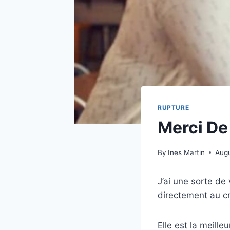
RUPTURE
Merci De 
By
Ines Martin
Augu
J’ai une sorte de 
directement au c
Elle est la meille