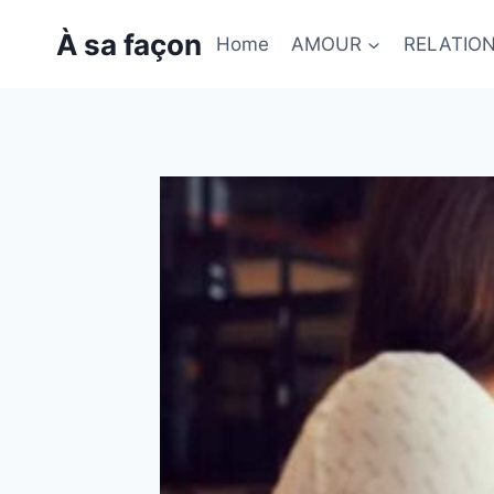
Skip
À sa façon
to
Home
AMOUR
RELATIO
content