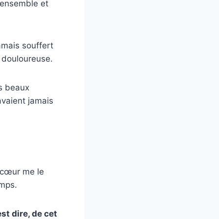
 ensemble et
amais souffert
s douloureuse.
es beaux
avaient jamais
 cœur me le
emps.
st dire, de cet