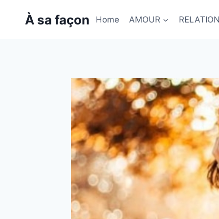
Skip
À sa façon
to
Home
AMOUR
RELATIO
content