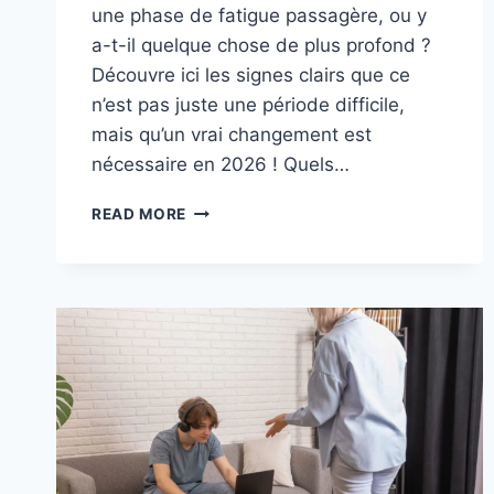
une phase de fatigue passagère, ou y
a-t-il quelque chose de plus profond ?
Découvre ici les signes clairs que ce
n’est pas juste une période difficile,
mais qu’un vrai changement est
nécessaire en 2026 ! Quels…
C’EST
READ MORE
TON
SIGNE
POUR
TERMINER
2025
EN
BEAUTÉ
ET
COMMENCER
2026
AVEC
UN