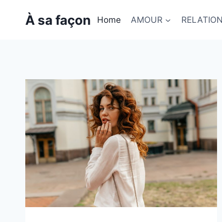
Skip
À sa façon
to
Home
AMOUR
RELATIO
content