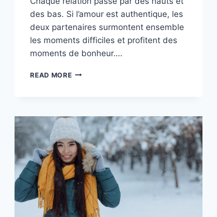
Chaque relation passe par des hauts et
des bas. Si l’amour est authentique, les
deux partenaires surmontent ensemble
les moments difficiles et profitent des
moments de bonheur….
POURQUOI
READ MORE
TON
PARTENAIRE
PRENDRA
SES
DISTANCES
AVEC
TOI
EN
2026,
SELON
TON
SIGNE
ASTROLOGIQUE
?