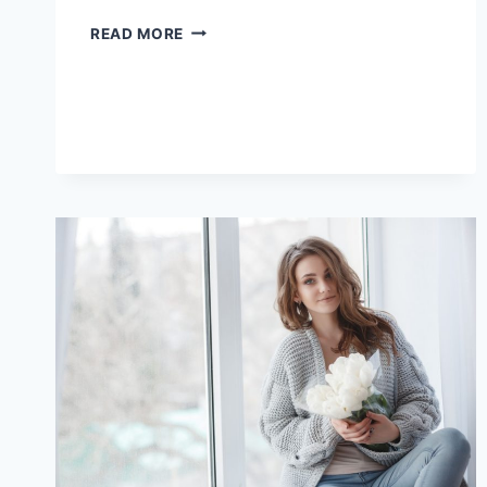
LE
READ MORE
KARMA
QUE
TON
SIGNE
ASTROLOGIQUE
TE
RÉSERVE
EN
2026