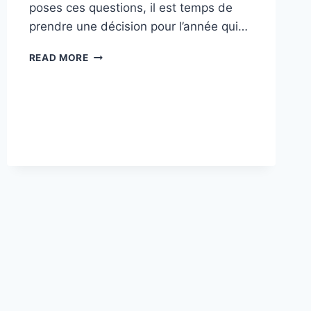
poses ces questions, il est temps de
prendre une décision pour l’année qui…
TON
READ MORE
SIGNE
ASTROLOGIQUE
ET
LES
DÉCISIONS
INÉVITABLES
POUR
2026