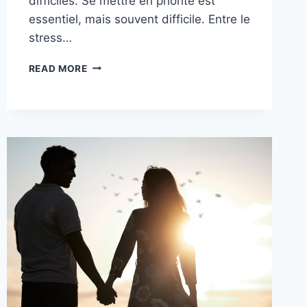
difficiles. Se mettre en priorité est
essentiel, mais souvent difficile. Entre le
stress…
COMMENT
READ MORE
RENFORCER
TON
AMOUR-
PROPRE
EN
2026
SELON
TON
SIGNE
ASTROLOGIQUE
!