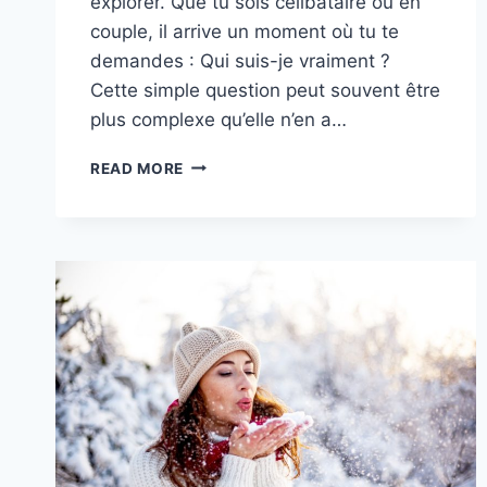
explorer. Que tu sois célibataire ou en
couple, il arrive un moment où tu te
demandes : Qui suis-je vraiment ?
Cette simple question peut souvent être
plus complexe qu’elle n’en a…
CES
READ MORE
SIGNES
ASTROLOGIQUES
QUI
FERONT
UN
VOYAGE
DE
DÉCOUVERTE
DE
SOI
EN
2026