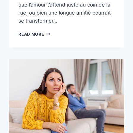
que l’amour t’attend juste au coin de la
rue, ou bien une longue amitié pourrait
se transformer…
COUPLES
READ MORE
DE
SIGNES
ASTROLOGIQUES
QUI
SE
TROUVERONT
ET
TOMBERONT
AMOUREUX
EN
2026