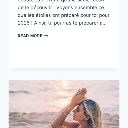
de le découvrir ! Voyons ensemble ce
que les étoiles ont préparé pour toi pour
2026 ! Ainsi, tu pourras te préparer à…
DÉCOUVRE
READ MORE
CE
QUE
L’ANNÉE
2026
TE
RÉSERVE
–
SELON
TON
SIGNE
ASTROLOGIQUE
!