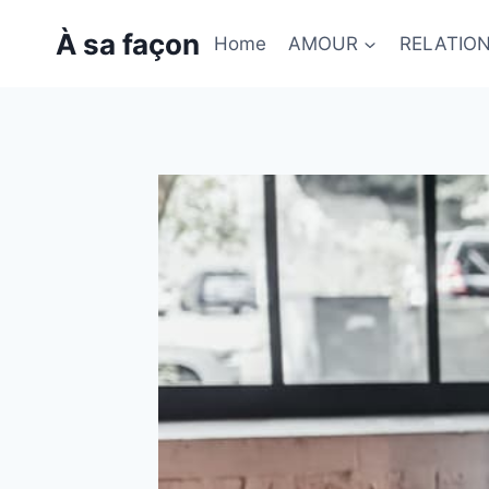
Skip
À sa façon
to
Home
AMOUR
RELATIO
content