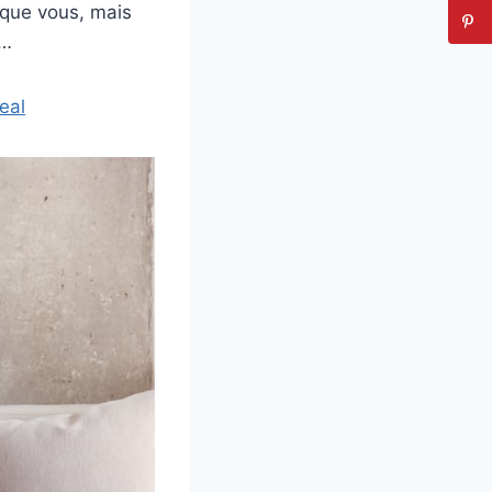
 que vous, mais
s…
eal