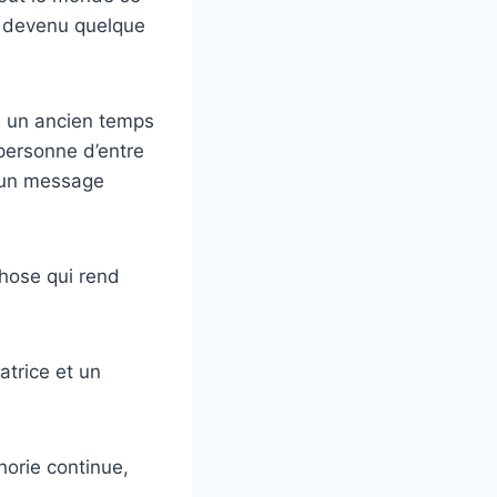
st devenu quelque
s un ancien temps
 personne d’entre
r un message
chose qui rend
atrice et un
orie continue,