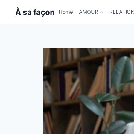
Skip
À sa façon
to
Home
AMOUR
RELATIO
content