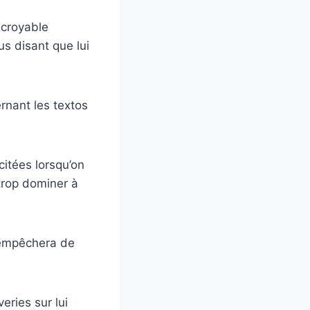
ncroyable
s disant que lui
ernant les textos
itées lorsqu’on
trop dominer à
s empêchera de
eries sur lui