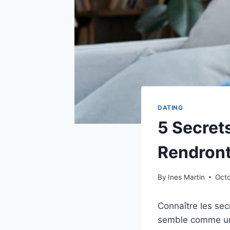
DATING
5 Secret
Rendront
By
Ines Martin
Octo
Connaître les sec
semble comme un r