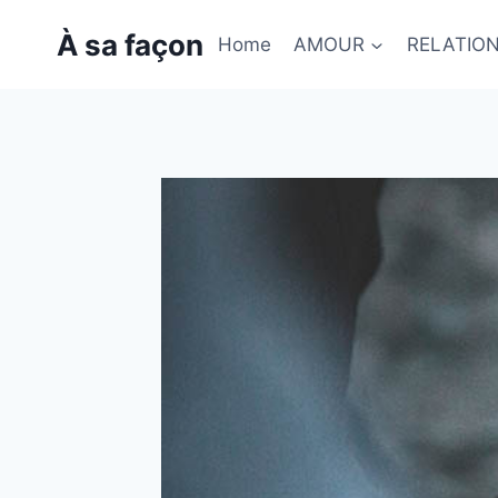
Skip
À sa façon
to
Home
AMOUR
RELATIO
content