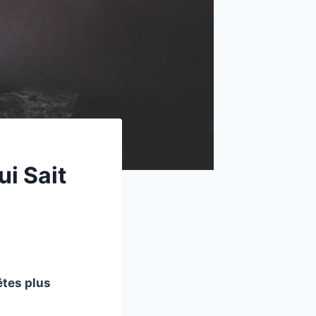
i Sait
êtes plus