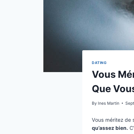
DATING
Vous Mér
Que Vous
By
Ines Martin
Sep
Vous méritez de s
qu’assez bien.
C’