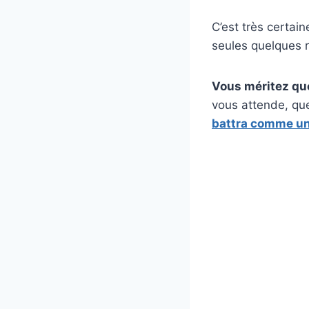
C’est très certai
seules quelques r
Vous méritez que
vous attende, qu
battra comme un