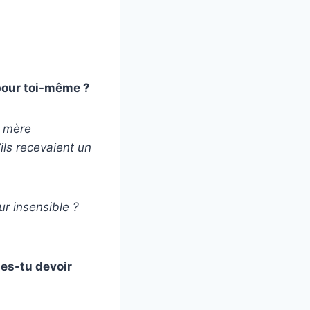
 pour toi-même ?
e mère
ils recevaient un
ur insensible ?
es-tu devoir