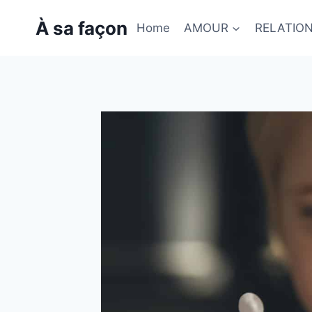
Skip
À sa façon
to
Home
AMOUR
RELATIO
content