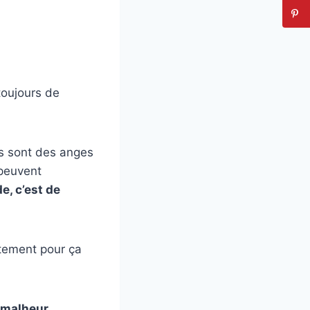
toujours de
es sont des anges
 peuvent
e, c’est de
ctement pour ça
n malheur.