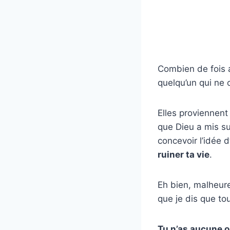
Combien de fois a
quelqu’un qui ne 
Elles proviennen
que Dieu a mis su
concevoir l’idée 
ruiner ta vie
.
Eh bien, malheur
que je dis que to
Tu n’as aucune ob