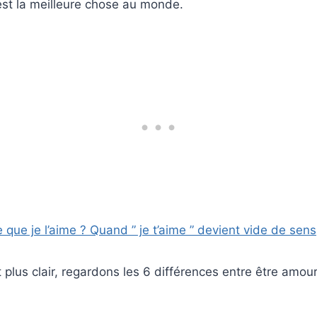
est la meilleure chose au monde.
 que je l’aime ? Quand ” je t’aime ” devient vide de sens
t plus clair, regardons les 6 différences entre être amou