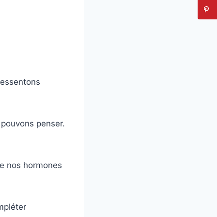
ressentons
 pouvons penser.
que nos hormones
mpléter