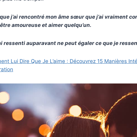
sque j’ai rencontré mon âme sœur que j’ai vraiment co
 être amoureuse et aimer quelqu’un.
’ai ressenti auparavant ne peut égaler ce que je ress
nt Lui Dire Que Je L’aime : Découvrez 15 Manières Int
ration