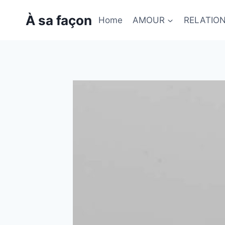
Skip
À sa façon
to
Home
AMOUR
RELATIO
content