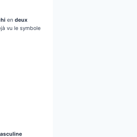
chi
en
deux
déjà vu le symbole
asculine