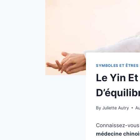
SYMBOLES ET ÊTRES 
Le Yin E
D’équilib
By
Juliette Autry
Au
Connaissez-vous l
médecine chinoi