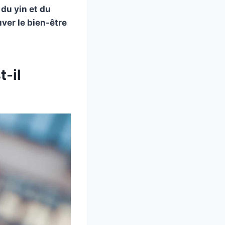
 du yin et du
uver le bien-être
t-il