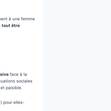
tement à une femme
e
tout être
ssive
face à la
tuations sociales
et paisible.
) pour elles-