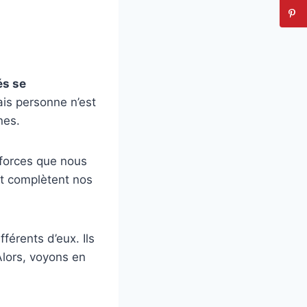
és se
ais personne n’est
nes.
 forces que nous
t complètent nos
férents d’eux. Ils
Alors, voyons en