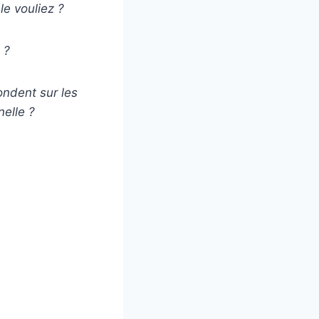
le vouliez ?
 ?
ndent sur les
nelle
?