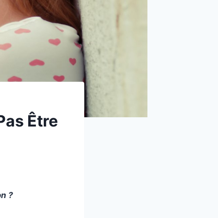
Pas Être
on ?