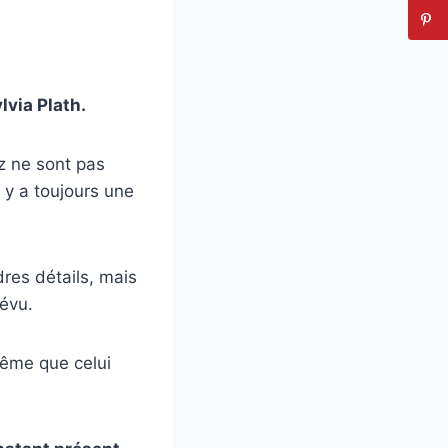
ylvia Plath.
z ne sont pas
l y a toujours une
dres détails, mais
révu.
 même que celui