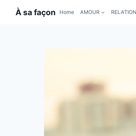
Skip
À sa façon
to
Home
AMOUR
RELATIO
content