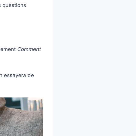
s questions
sûrement
Comment
on essayera de