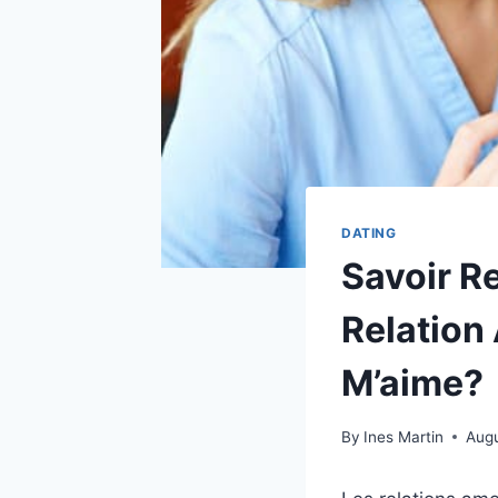
DATING
Savoir R
Relation
M’aime?
By
Ines Martin
Augu