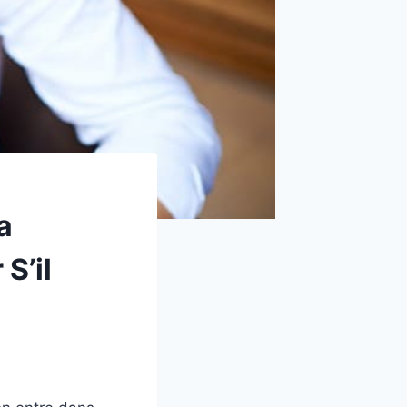
a
S’il