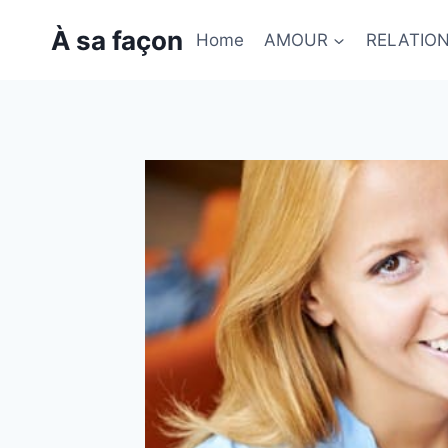
Skip
À sa façon
to
Home
AMOUR
RELATIO
content