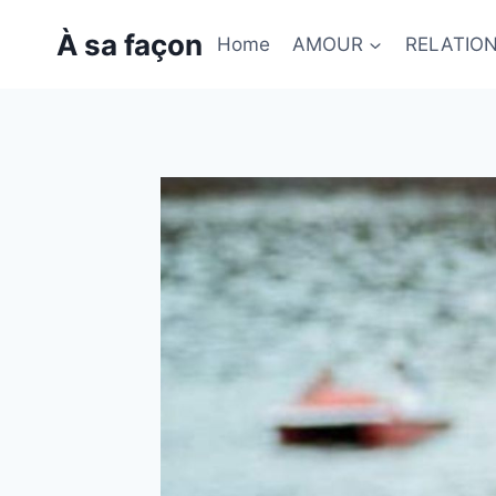
Skip
À sa façon
to
Home
AMOUR
RELATIO
content