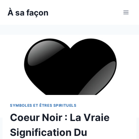
Skip
À sa façon
to
content
SYMBOLES ET ÊTRES SPIRITUELS
Coeur Noir : La Vraie
Signification Du