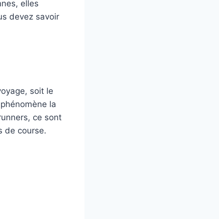
nnes, elles
us devez savoir
oyage, soit le
ce phénomène la
runners, ce sont
s de course.