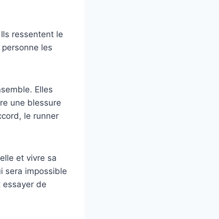
Ils ressentent le
e personne les
nsemble. Elles
vre une blessure
ccord, le runner
lle et vivre sa
ui sera impossible
t essayer de