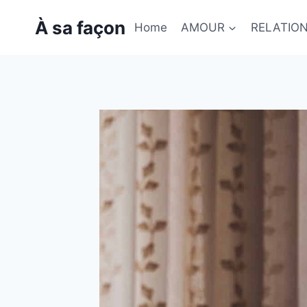
Skip
À sa façon
to
Home
AMOUR
RELATIO
content