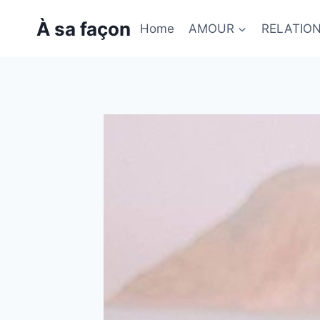
Skip
À sa façon
to
Home
AMOUR
RELATIO
content