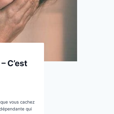
– C’est
r que vous cachez
indépendante qui