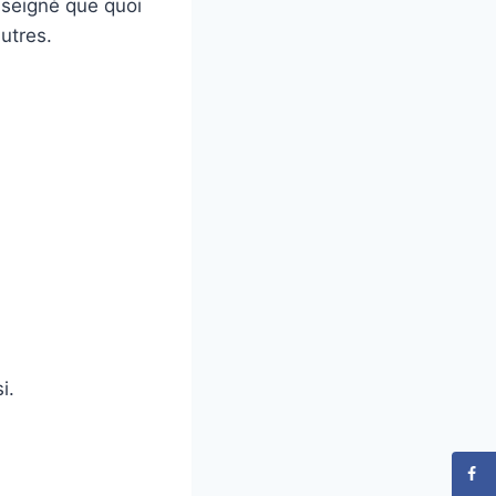
nseigné que quoi
autres.
i.