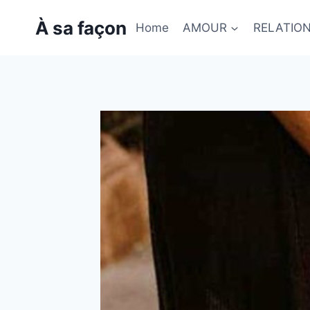
Skip
À sa façon
to
Home
AMOUR
RELATIO
content