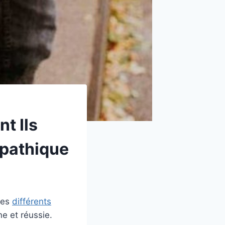
t Ils
mpathique
des
différents
e et réussie.