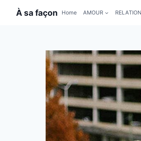
Skip
À sa façon
to
Home
AMOUR
RELATIO
content