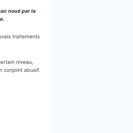
mac noué par la
e.
uvais traitements
ertain niveau,
n conjoint abusif.