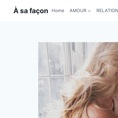
Skip
À sa façon
to
Home
AMOUR
RELATIO
content