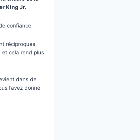
r King Jr.
 de confiance.
nt réciproques,
 et cela rend plus
evient dans de
ous l’avez donné