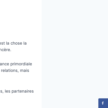
st la chose la
ncère.
tance primordiale
relations, mais
, les partenaires