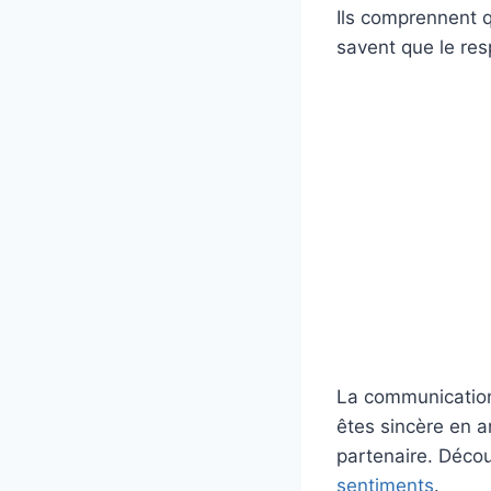
Ils comprennent qu
savent que le res
La communication 
êtes sincère en a
partenaire. Déco
sentiments
.